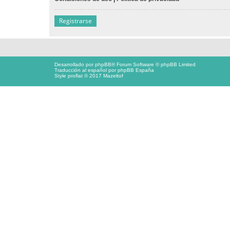
Registrarse
Desarrollado por
phpBB
® Forum Software © phpBB Limited
Traducción al español por
phpBB España
Style proflat © 2017
Mazeltof