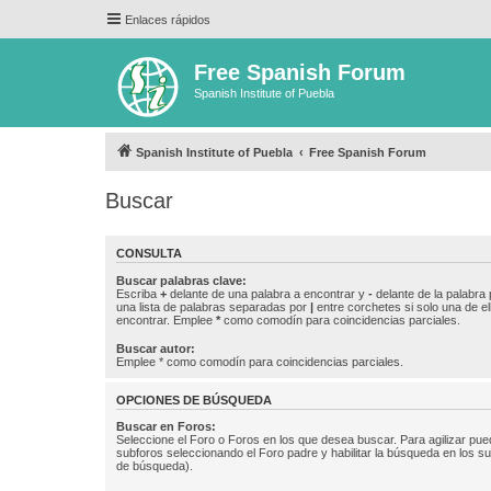
Enlaces rápidos
Free Spanish Forum
Spanish Institute of Puebla
Spanish Institute of Puebla
Free Spanish Forum
Buscar
CONSULTA
Buscar palabras clave:
Escriba
+
delante de una palabra a encontrar y
-
delante de la palabra 
una lista de palabras separadas por
|
entre corchetes si solo una de el
encontrar. Emplee
*
como comodín para coincidencias parciales.
Buscar autor:
Emplee * como comodín para coincidencias parciales.
OPCIONES DE BÚSQUEDA
Buscar en Foros:
Seleccione el Foro o Foros en los que desea buscar. Para agilizar pue
subforos seleccionando el Foro padre y habilitar la búsqueda en los 
de búsqueda).