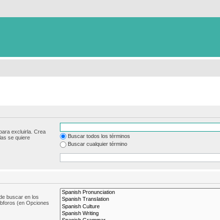
para excluirla. Crea
Buscar todos los términos
las se quiere
Buscar cualquier término
de buscar en los
subforos (en Opciones