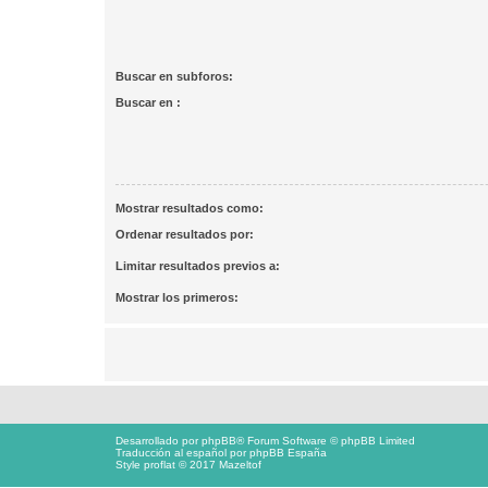
Buscar en subforos:
Buscar en :
Mostrar resultados como:
Ordenar resultados por:
Limitar resultados previos a:
Mostrar los primeros:
Desarrollado por
phpBB
® Forum Software © phpBB Limited
Traducción al español por
phpBB España
Style proflat © 2017
Mazeltof