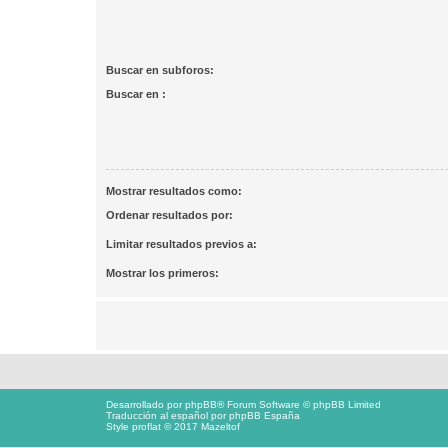
Buscar en subforos:
Buscar en :
Mostrar resultados como:
Ordenar resultados por:
Limitar resultados previos a:
Mostrar los primeros:
Desarrollado por
phpBB
® Forum Software © phpBB Limited
Traducción al español por
phpBB España
Style proflat © 2017
Mazeltof