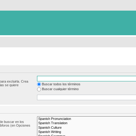
para excluirla. Crea
Buscar todos los términos
las se quiere
Buscar cualquier término
de buscar en los
subforos (en Opciones