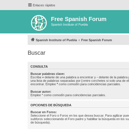
Enlaces rápidos
Free Spanish Forum
Spanish Institute of Puebla
Spanish Institute of Puebla
Free Spanish Forum
Buscar
CONSULTA
Buscar palabras clave:
Escriba
+
delante de una palabra a encontrar y
-
delante de la palabra 
una lista de palabras separadas por
|
entre corchetes si solo una de el
encontrar. Emplee
*
como comodín para coincidencias parciales.
Buscar autor:
Emplee * como comodín para coincidencias parciales.
OPCIONES DE BÚSQUEDA
Buscar en Foros:
Seleccione el Foro o Foros en los que desea buscar. Para agilizar pue
subforos seleccionando el Foro padre y habilitar la búsqueda en los 
de búsqueda).