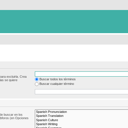
para excluirla. Crea
Buscar todos los términos
las se quiere
Buscar cualquier término
de buscar en los
subforos (en Opciones