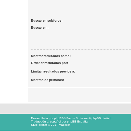
Buscar en subforos:
Buscar en :
Mostrar resultados como:
Ordenar resultados por:
Limitar resultados previos a:
Mostrar los primeros:
Desarrollado por
phpBB
® Forum Software © phpBB Limited
Traducción al español por
phpBB España
Style proflat © 2017
Mazeltof