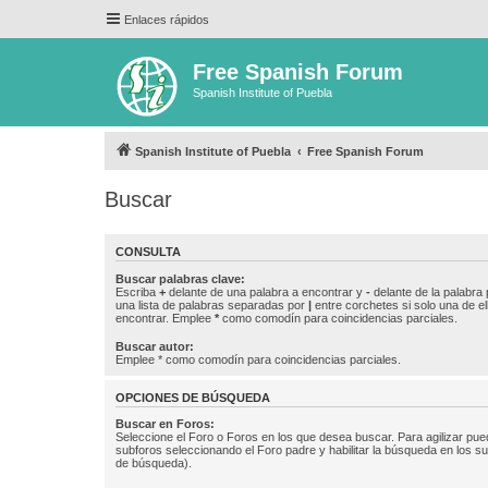
Enlaces rápidos
Free Spanish Forum
Spanish Institute of Puebla
Spanish Institute of Puebla
Free Spanish Forum
Buscar
CONSULTA
Buscar palabras clave:
Escriba
+
delante de una palabra a encontrar y
-
delante de la palabra 
una lista de palabras separadas por
|
entre corchetes si solo una de el
encontrar. Emplee
*
como comodín para coincidencias parciales.
Buscar autor:
Emplee * como comodín para coincidencias parciales.
OPCIONES DE BÚSQUEDA
Buscar en Foros:
Seleccione el Foro o Foros en los que desea buscar. Para agilizar pue
subforos seleccionando el Foro padre y habilitar la búsqueda en los 
de búsqueda).