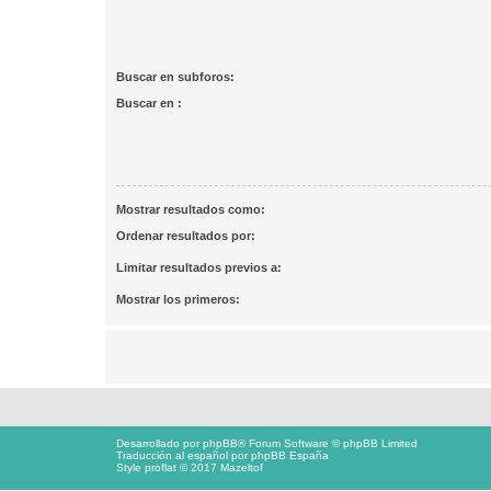
Buscar en subforos:
Buscar en :
Mostrar resultados como:
Ordenar resultados por:
Limitar resultados previos a:
Mostrar los primeros:
Desarrollado por
phpBB
® Forum Software © phpBB Limited
Traducción al español por
phpBB España
Style proflat © 2017
Mazeltof