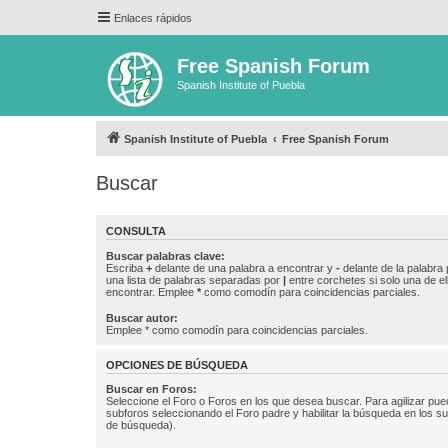
Enlaces rápidos
Free Spanish Forum
Spanish Institute of Puebla
Spanish Institute of Puebla
Free Spanish Forum
Buscar
CONSULTA
Buscar palabras clave:
Escriba
+
delante de una palabra a encontrar y
-
delante de la palabra 
una lista de palabras separadas por
|
entre corchetes si solo una de el
encontrar. Emplee
*
como comodín para coincidencias parciales.
Buscar autor:
Emplee * como comodín para coincidencias parciales.
OPCIONES DE BÚSQUEDA
Buscar en Foros:
Seleccione el Foro o Foros en los que desea buscar. Para agilizar pue
subforos seleccionando el Foro padre y habilitar la búsqueda en los 
de búsqueda).