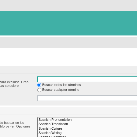
para excluirla. Crea
Buscar todos los términos
las se quiere
Buscar cualquier término
de buscar en los
subforos (en Opciones