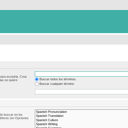
para excluirla. Crea
Buscar todos los términos
las se quiere
Buscar cualquier término
de buscar en los
subforos (en Opciones