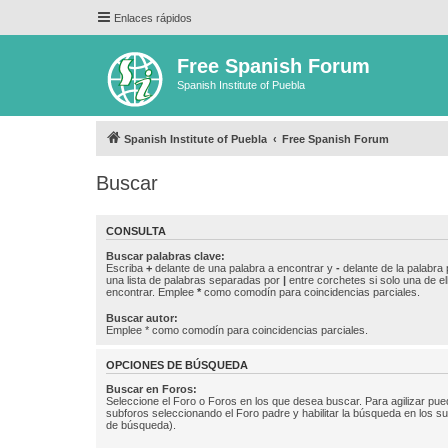
Enlaces rápidos
Free Spanish Forum
Spanish Institute of Puebla
Spanish Institute of Puebla
Free Spanish Forum
Buscar
CONSULTA
Buscar palabras clave:
Escriba
+
delante de una palabra a encontrar y
-
delante de la palabra 
una lista de palabras separadas por
|
entre corchetes si solo una de el
encontrar. Emplee
*
como comodín para coincidencias parciales.
Buscar autor:
Emplee * como comodín para coincidencias parciales.
OPCIONES DE BÚSQUEDA
Buscar en Foros:
Seleccione el Foro o Foros en los que desea buscar. Para agilizar pue
subforos seleccionando el Foro padre y habilitar la búsqueda en los 
de búsqueda).