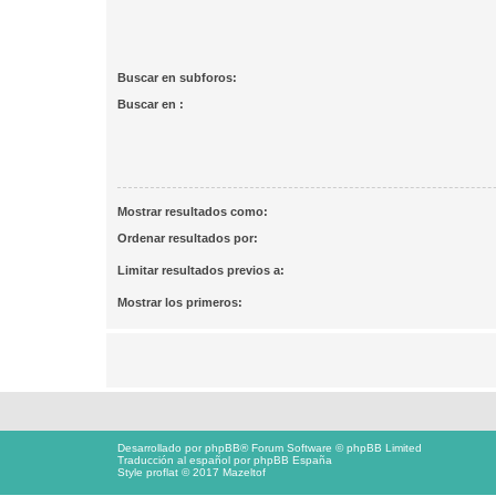
Buscar en subforos:
Buscar en :
Mostrar resultados como:
Ordenar resultados por:
Limitar resultados previos a:
Mostrar los primeros:
Desarrollado por
phpBB
® Forum Software © phpBB Limited
Traducción al español por
phpBB España
Style proflat © 2017
Mazeltof