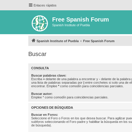
Enlaces rápidos
Free Spanish Forum
Spanish Institute of Puebla
Spanish Institute of Puebla
Free Spanish Forum
Buscar
CONSULTA
Buscar palabras clave:
Escriba
+
delante de una palabra a encontrar y
-
delante de la palabra 
una lista de palabras separadas por
|
entre corchetes si solo una de el
encontrar. Emplee
*
como comodín para coincidencias parciales.
Buscar autor:
Emplee * como comodín para coincidencias parciales.
OPCIONES DE BÚSQUEDA
Buscar en Foros:
Seleccione el Foro o Foros en los que desea buscar. Para agilizar pue
subforos seleccionando el Foro padre y habilitar la búsqueda en los 
de búsqueda).