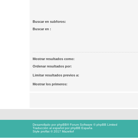
Buscar en subforos:
Buscar en :
Mostrar resultados como:
Ordenar resultados por:
Limitar resultados previos a:
Mostrar los primeros:
Desarrollado por
phpBB
® Forum Software © phpBB Limited
Traducción al español por
phpBB España
Style proflat © 2017
Mazeltof