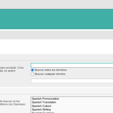
para excluirla. Crea
Buscar todos los términos
las se quiere
Buscar cualquier término
de buscar en los
subforos (en Opciones