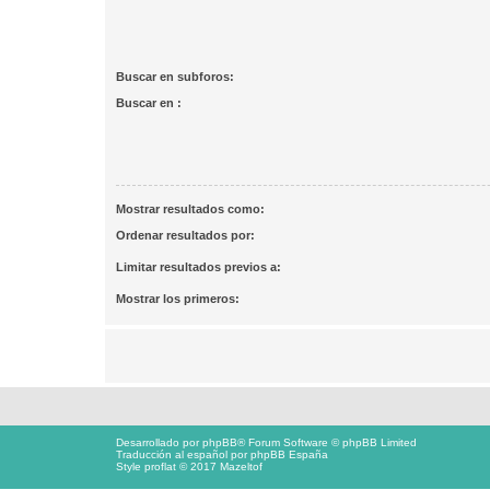
Buscar en subforos:
Buscar en :
Mostrar resultados como:
Ordenar resultados por:
Limitar resultados previos a:
Mostrar los primeros:
Desarrollado por
phpBB
® Forum Software © phpBB Limited
Traducción al español por
phpBB España
Style proflat © 2017
Mazeltof