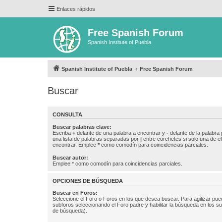
Enlaces rápidos
Free Spanish Forum
Spanish Institute of Puebla
Spanish Institute of Puebla
Free Spanish Forum
Buscar
CONSULTA
Buscar palabras clave:
Escriba
+
delante de una palabra a encontrar y
-
delante de la palabra 
una lista de palabras separadas por
|
entre corchetes si solo una de el
encontrar. Emplee
*
como comodín para coincidencias parciales.
Buscar autor:
Emplee * como comodín para coincidencias parciales.
OPCIONES DE BÚSQUEDA
Buscar en Foros:
Seleccione el Foro o Foros en los que desea buscar. Para agilizar pue
subforos seleccionando el Foro padre y habilitar la búsqueda en los 
de búsqueda).