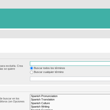
para excluirla. Crea
Buscar todos los términos
las se quiere
Buscar cualquier término
de buscar en los
subforos (en Opciones