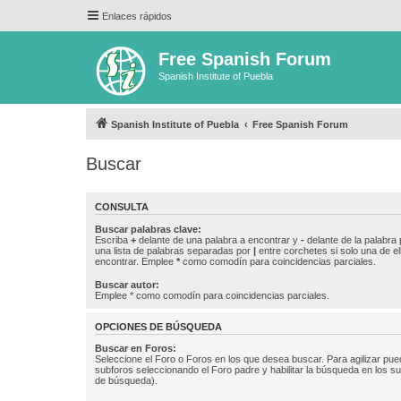
Enlaces rápidos
Free Spanish Forum
Spanish Institute of Puebla
Spanish Institute of Puebla
Free Spanish Forum
Buscar
CONSULTA
Buscar palabras clave:
Escriba
+
delante de una palabra a encontrar y
-
delante de la palabra 
una lista de palabras separadas por
|
entre corchetes si solo una de el
encontrar. Emplee
*
como comodín para coincidencias parciales.
Buscar autor:
Emplee * como comodín para coincidencias parciales.
OPCIONES DE BÚSQUEDA
Buscar en Foros:
Seleccione el Foro o Foros en los que desea buscar. Para agilizar pue
subforos seleccionando el Foro padre y habilitar la búsqueda en los 
de búsqueda).