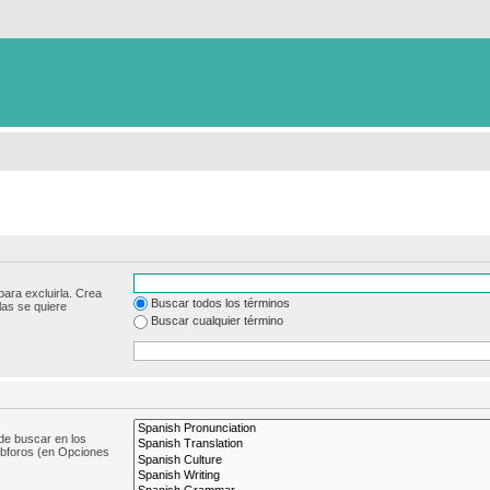
para excluirla. Crea
Buscar todos los términos
las se quiere
Buscar cualquier término
de buscar en los
subforos (en Opciones