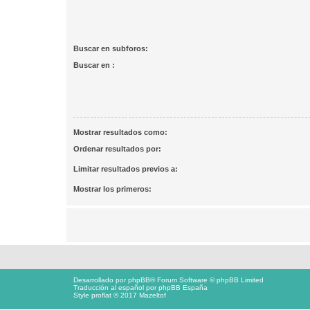
Buscar en subforos:
Buscar en :
Mostrar resultados como:
Ordenar resultados por:
Limitar resultados previos a:
Mostrar los primeros:
Desarrollado por
phpBB
® Forum Software © phpBB Limited
Traducción al español por
phpBB España
Style proflat © 2017
Mazeltof