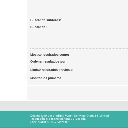
Buscar en subforos:
Buscar en :
Mostrar resultados como:
Ordenar resultados por:
Limitar resultados previos a:
Mostrar los primeros:
Desarrollado por
phpBB
® Forum Software © phpBB Limited
Traducción al español por
phpBB España
Style proflat © 2017
Mazeltof