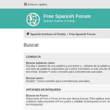
Enlaces rápidos
Free Spanish Forum
Spanish Institute of Puebla
Spanish Institute of Puebla
Free Spanish Forum
Buscar
CONSULTA
Buscar palabras clave:
Escriba
+
delante de una palabra a encontrar y
-
delante de la palabra 
una lista de palabras separadas por
|
entre corchetes si solo una de el
encontrar. Emplee
*
como comodín para coincidencias parciales.
Buscar autor:
Emplee * como comodín para coincidencias parciales.
OPCIONES DE BÚSQUEDA
Buscar en Foros:
Seleccione el Foro o Foros en los que desea buscar. Para agilizar pue
subforos seleccionando el Foro padre y habilitar la búsqueda en los 
de búsqueda).