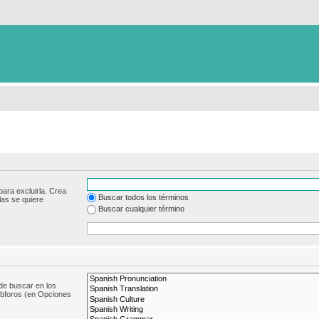
para excluirla. Crea
Buscar todos los términos
las se quiere
Buscar cualquier término
de buscar en los
subforos (en Opciones