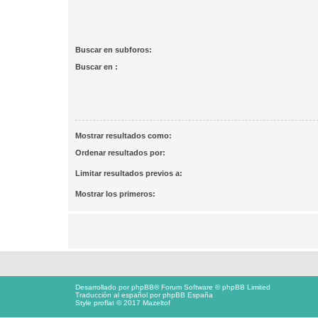
Buscar en subforos:
Buscar en :
Mostrar resultados como:
Ordenar resultados por:
Limitar resultados previos a:
Mostrar los primeros:
Desarrollado por
phpBB
® Forum Software © phpBB Limited
Traducción al español por
phpBB España
Style proflat © 2017
Mazeltof