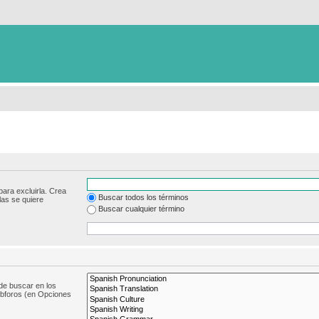
para excluirla. Crea
Buscar todos los términos
las se quiere
Buscar cualquier término
de buscar en los
subforos (en Opciones