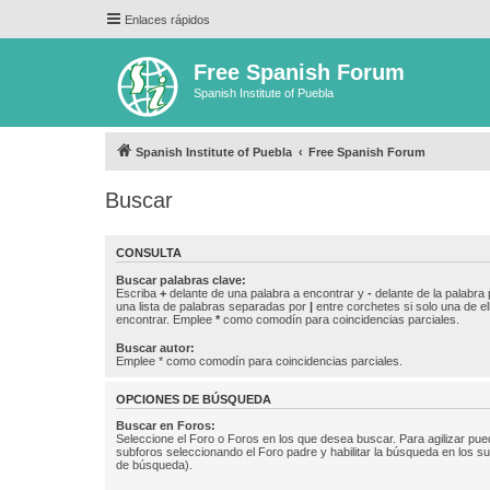
Enlaces rápidos
Free Spanish Forum
Spanish Institute of Puebla
Spanish Institute of Puebla
Free Spanish Forum
Buscar
CONSULTA
Buscar palabras clave:
Escriba
+
delante de una palabra a encontrar y
-
delante de la palabra 
una lista de palabras separadas por
|
entre corchetes si solo una de el
encontrar. Emplee
*
como comodín para coincidencias parciales.
Buscar autor:
Emplee * como comodín para coincidencias parciales.
OPCIONES DE BÚSQUEDA
Buscar en Foros:
Seleccione el Foro o Foros en los que desea buscar. Para agilizar pue
subforos seleccionando el Foro padre y habilitar la búsqueda en los 
de búsqueda).