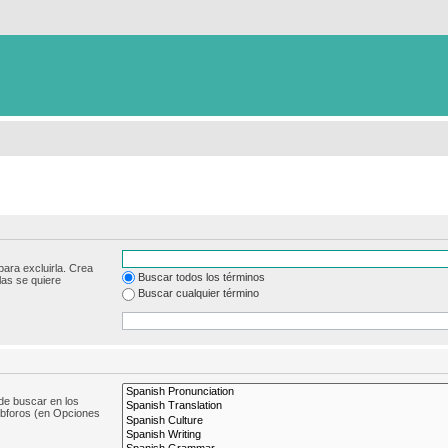
para excluirla. Crea
Buscar todos los términos
las se quiere
Buscar cualquier término
de buscar en los
subforos (en Opciones