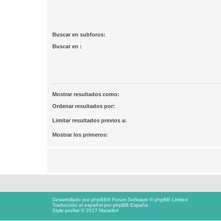
Buscar en subforos:
Buscar en :
Mostrar resultados como:
Ordenar resultados por:
Limitar resultados previos a:
Mostrar los primeros:
Desarrollado por
phpBB
® Forum Software © phpBB Limited
Traducción al español por
phpBB España
Style proflat © 2017
Mazeltof