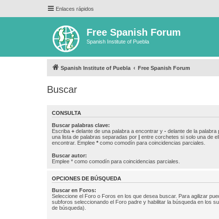
Enlaces rápidos
Free Spanish Forum
Spanish Institute of Puebla
Spanish Institute of Puebla
Free Spanish Forum
Buscar
CONSULTA
Buscar palabras clave:
Escriba
+
delante de una palabra a encontrar y
-
delante de la palabra 
una lista de palabras separadas por
|
entre corchetes si solo una de el
encontrar. Emplee
*
como comodín para coincidencias parciales.
Buscar autor:
Emplee * como comodín para coincidencias parciales.
OPCIONES DE BÚSQUEDA
Buscar en Foros:
Seleccione el Foro o Foros en los que desea buscar. Para agilizar pue
subforos seleccionando el Foro padre y habilitar la búsqueda en los 
de búsqueda).