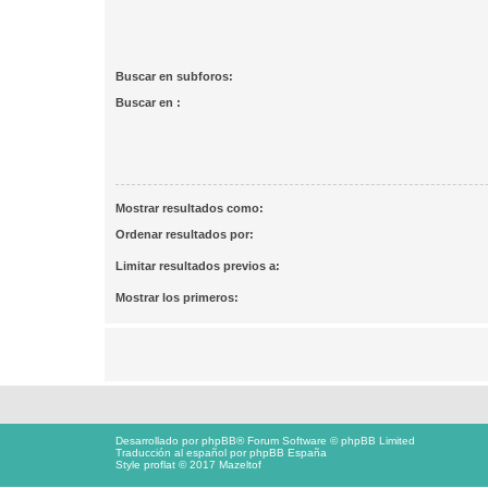
Buscar en subforos:
Buscar en :
Mostrar resultados como:
Ordenar resultados por:
Limitar resultados previos a:
Mostrar los primeros:
Desarrollado por
phpBB
® Forum Software © phpBB Limited
Traducción al español por
phpBB España
Style proflat © 2017
Mazeltof