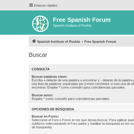
Enlaces rápidos
Free Spanish Forum
Spanish Institute of Puebla
Spanish Institute of Puebla
Free Spanish Forum
Buscar
CONSULTA
Buscar palabras clave:
Escriba
+
delante de una palabra a encontrar y
-
delante de la palabra 
una lista de palabras separadas por
|
entre corchetes si solo una de el
encontrar. Emplee
*
como comodín para coincidencias parciales.
Buscar autor:
Emplee * como comodín para coincidencias parciales.
OPCIONES DE BÚSQUEDA
Buscar en Foros:
Seleccione el Foro o Foros en los que desea buscar. Para agilizar pue
subforos seleccionando el Foro padre y habilitar la búsqueda en los 
de búsqueda).