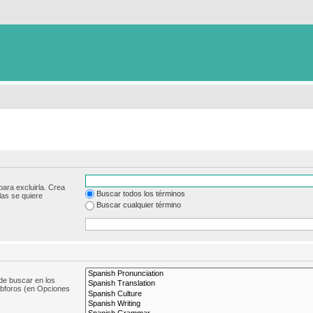
para excluirla. Crea
Buscar todos los términos
las se quiere
Buscar cualquier término
de buscar en los
subforos (en Opciones