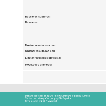
Buscar en subforos:
Buscar en :
Mostrar resultados como:
Ordenar resultados por:
Limitar resultados previos a:
Mostrar los primeros:
Desarrollado por
phpBB
® Forum Software © phpBB Limited
Traducción al español por
phpBB España
Style proflat © 2017
Mazeltof