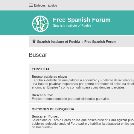
Enlaces rápidos
Free Spanish Forum
Spanish Institute of Puebla
Spanish Institute of Puebla
Free Spanish Forum
Buscar
CONSULTA
Buscar palabras clave:
Escriba
+
delante de una palabra a encontrar y
-
delante de la palabra 
una lista de palabras separadas por
|
entre corchetes si solo una de el
encontrar. Emplee
*
como comodín para coincidencias parciales.
Buscar autor:
Emplee * como comodín para coincidencias parciales.
OPCIONES DE BÚSQUEDA
Buscar en Foros:
Seleccione el Foro o Foros en los que desea buscar. Para agilizar pue
subforos seleccionando el Foro padre y habilitar la búsqueda en los 
de búsqueda).