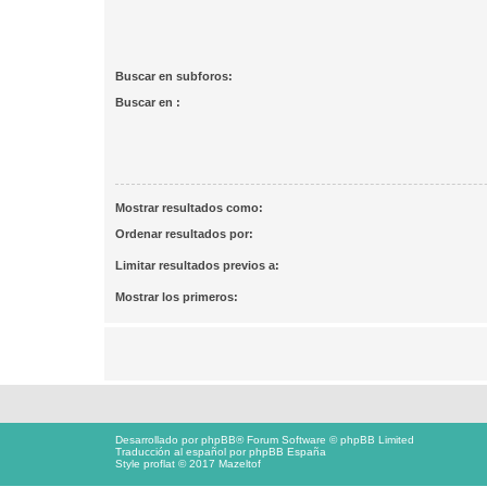
Buscar en subforos:
Buscar en :
Mostrar resultados como:
Ordenar resultados por:
Limitar resultados previos a:
Mostrar los primeros:
Desarrollado por
phpBB
® Forum Software © phpBB Limited
Traducción al español por
phpBB España
Style proflat © 2017
Mazeltof