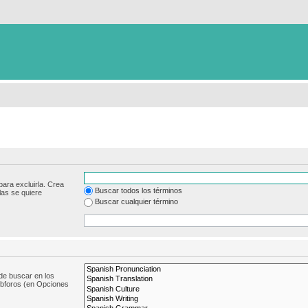
para excluirla. Crea
Buscar todos los términos
las se quiere
Buscar cualquier término
de buscar en los
subforos (en Opciones