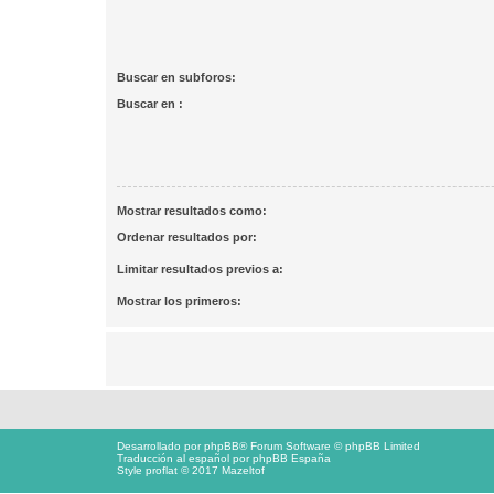
Buscar en subforos:
Buscar en :
Mostrar resultados como:
Ordenar resultados por:
Limitar resultados previos a:
Mostrar los primeros:
Desarrollado por
phpBB
® Forum Software © phpBB Limited
Traducción al español por
phpBB España
Style proflat © 2017
Mazeltof