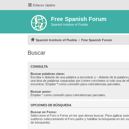
Enlaces rápidos
Free Spanish Forum
Spanish Institute of Puebla
Spanish Institute of Puebla
Free Spanish Forum
Buscar
CONSULTA
Buscar palabras clave:
Escriba
+
delante de una palabra a encontrar y
-
delante de la palabra 
una lista de palabras separadas por
|
entre corchetes si solo una de el
encontrar. Emplee
*
como comodín para coincidencias parciales.
Buscar autor:
Emplee * como comodín para coincidencias parciales.
OPCIONES DE BÚSQUEDA
Buscar en Foros:
Seleccione el Foro o Foros en los que desea buscar. Para agilizar pue
subforos seleccionando el Foro padre y habilitar la búsqueda en los 
de búsqueda).