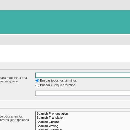
para excluirla. Crea
Buscar todos los términos
las se quiere
Buscar cualquier término
de buscar en los
subforos (en Opciones