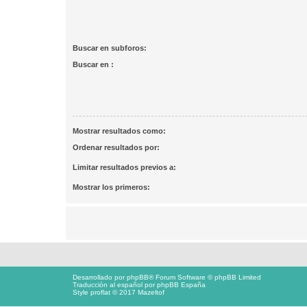
Buscar en subforos:
Buscar en :
Mostrar resultados como:
Ordenar resultados por:
Limitar resultados previos a:
Mostrar los primeros:
Desarrollado por
phpBB
® Forum Software © phpBB Limited
Traducción al español por
phpBB España
Style proflat © 2017
Mazeltof