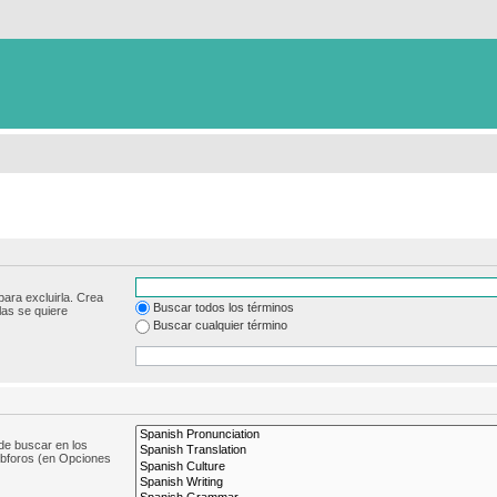
para excluirla. Crea
Buscar todos los términos
las se quiere
Buscar cualquier término
de buscar en los
subforos (en Opciones