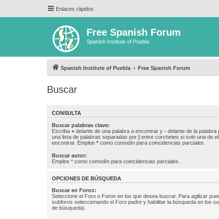
Enlaces rápidos
Free Spanish Forum
Spanish Institute of Puebla
Spanish Institute of Puebla
Free Spanish Forum
Buscar
CONSULTA
Buscar palabras clave:
Escriba
+
delante de una palabra a encontrar y
-
delante de la palabra 
una lista de palabras separadas por
|
entre corchetes si solo una de el
encontrar. Emplee
*
como comodín para coincidencias parciales.
Buscar autor:
Emplee * como comodín para coincidencias parciales.
OPCIONES DE BÚSQUEDA
Buscar en Foros:
Seleccione el Foro o Foros en los que desea buscar. Para agilizar pue
subforos seleccionando el Foro padre y habilitar la búsqueda en los 
de búsqueda).