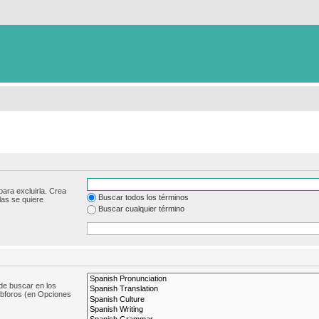
para excluirla. Crea
Buscar todos los términos
las se quiere
Buscar cualquier término
de buscar en los
subforos (en Opciones