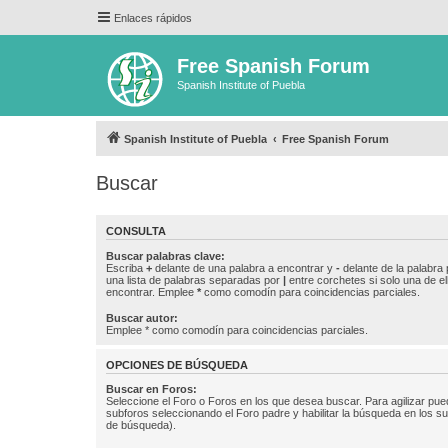
Enlaces rápidos
Free Spanish Forum
Spanish Institute of Puebla
Spanish Institute of Puebla
Free Spanish Forum
Buscar
CONSULTA
Buscar palabras clave:
Escriba
+
delante de una palabra a encontrar y
-
delante de la palabra 
una lista de palabras separadas por
|
entre corchetes si solo una de el
encontrar. Emplee
*
como comodín para coincidencias parciales.
Buscar autor:
Emplee * como comodín para coincidencias parciales.
OPCIONES DE BÚSQUEDA
Buscar en Foros:
Seleccione el Foro o Foros en los que desea buscar. Para agilizar pue
subforos seleccionando el Foro padre y habilitar la búsqueda en los 
de búsqueda).