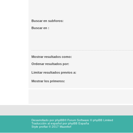
Buscar en subforos:
Buscar en :
Mostrar resultados como:
Ordenar resultados por:
Limitar resultados previos a:
Mostrar los primeros:
Desarrollado por
phpBB
® Forum Software © phpBB Limited
Traducción al español por
phpBB España
Style proflat © 2017
Mazeltof