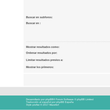
Buscar en subforos:
Buscar en :
Mostrar resultados como:
Ordenar resultados por:
Limitar resultados previos a:
Mostrar los primeros:
Desarrollado por
phpBB
® Forum Software © phpBB Limited
Traducción al español por
phpBB España
Style proflat © 2017
Mazeltof