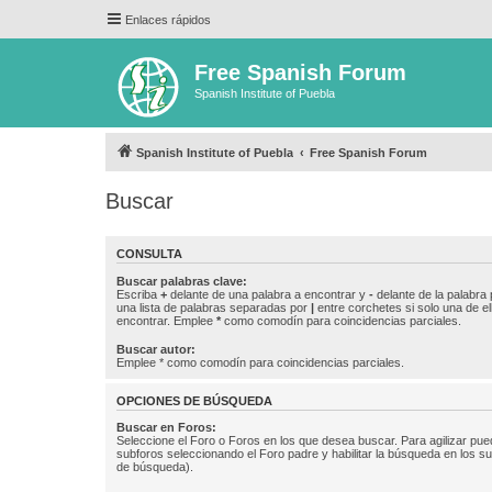
Enlaces rápidos
Free Spanish Forum
Spanish Institute of Puebla
Spanish Institute of Puebla
Free Spanish Forum
Buscar
CONSULTA
Buscar palabras clave:
Escriba
+
delante de una palabra a encontrar y
-
delante de la palabra 
una lista de palabras separadas por
|
entre corchetes si solo una de el
encontrar. Emplee
*
como comodín para coincidencias parciales.
Buscar autor:
Emplee * como comodín para coincidencias parciales.
OPCIONES DE BÚSQUEDA
Buscar en Foros:
Seleccione el Foro o Foros en los que desea buscar. Para agilizar pue
subforos seleccionando el Foro padre y habilitar la búsqueda en los 
de búsqueda).