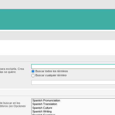
para excluirla. Crea
Buscar todos los términos
las se quiere
Buscar cualquier término
de buscar en los
subforos (en Opciones