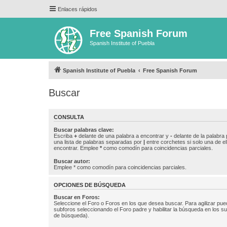
Enlaces rápidos
Free Spanish Forum
Spanish Institute of Puebla
Spanish Institute of Puebla
Free Spanish Forum
Buscar
CONSULTA
Buscar palabras clave:
Escriba
+
delante de una palabra a encontrar y
-
delante de la palabra 
una lista de palabras separadas por
|
entre corchetes si solo una de el
encontrar. Emplee
*
como comodín para coincidencias parciales.
Buscar autor:
Emplee * como comodín para coincidencias parciales.
OPCIONES DE BÚSQUEDA
Buscar en Foros:
Seleccione el Foro o Foros en los que desea buscar. Para agilizar pue
subforos seleccionando el Foro padre y habilitar la búsqueda en los 
de búsqueda).