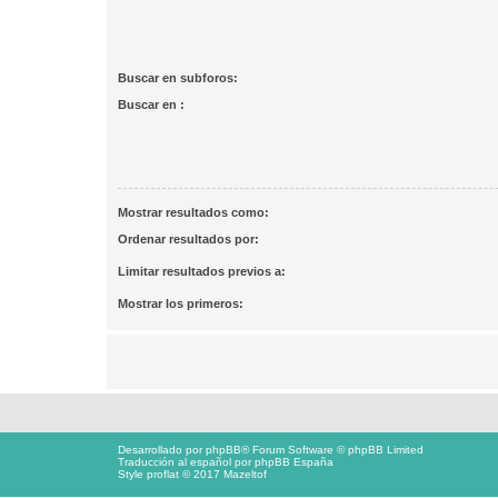
Buscar en subforos:
Buscar en :
Mostrar resultados como:
Ordenar resultados por:
Limitar resultados previos a:
Mostrar los primeros:
Desarrollado por
phpBB
® Forum Software © phpBB Limited
Traducción al español por
phpBB España
Style proflat © 2017
Mazeltof