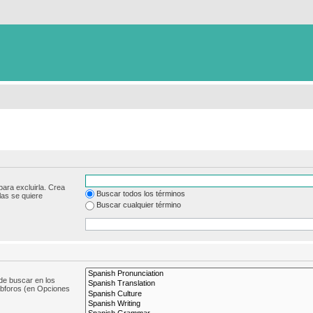
para excluirla. Crea
Buscar todos los términos
las se quiere
Buscar cualquier término
de buscar en los
subforos (en Opciones