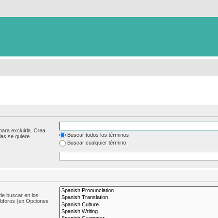
para excluirla. Crea
Buscar todos los términos
las se quiere
Buscar cualquier término
de buscar en los
subforos (en Opciones