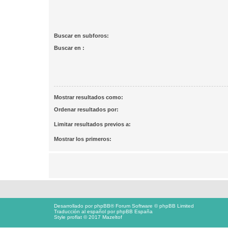
Buscar en subforos:
Buscar en :
Mostrar resultados como:
Ordenar resultados por:
Limitar resultados previos a:
Mostrar los primeros:
Desarrollado por
phpBB
® Forum Software © phpBB Limited
Traducción al español por
phpBB España
Style proflat © 2017
Mazeltof