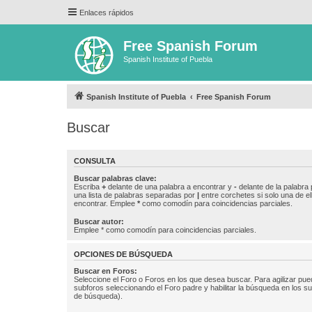
Enlaces rápidos
Free Spanish Forum
Spanish Institute of Puebla
Spanish Institute of Puebla
Free Spanish Forum
Buscar
CONSULTA
Buscar palabras clave:
Escriba
+
delante de una palabra a encontrar y
-
delante de la palabra 
una lista de palabras separadas por
|
entre corchetes si solo una de el
encontrar. Emplee
*
como comodín para coincidencias parciales.
Buscar autor:
Emplee * como comodín para coincidencias parciales.
OPCIONES DE BÚSQUEDA
Buscar en Foros:
Seleccione el Foro o Foros en los que desea buscar. Para agilizar pue
subforos seleccionando el Foro padre y habilitar la búsqueda en los 
de búsqueda).