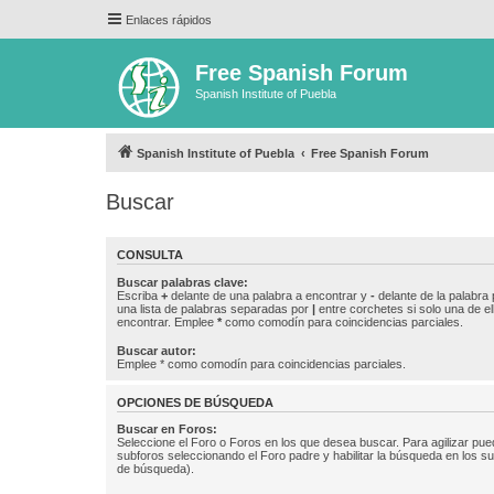
Enlaces rápidos
Free Spanish Forum
Spanish Institute of Puebla
Spanish Institute of Puebla
Free Spanish Forum
Buscar
CONSULTA
Buscar palabras clave:
Escriba
+
delante de una palabra a encontrar y
-
delante de la palabra 
una lista de palabras separadas por
|
entre corchetes si solo una de el
encontrar. Emplee
*
como comodín para coincidencias parciales.
Buscar autor:
Emplee * como comodín para coincidencias parciales.
OPCIONES DE BÚSQUEDA
Buscar en Foros:
Seleccione el Foro o Foros en los que desea buscar. Para agilizar pue
subforos seleccionando el Foro padre y habilitar la búsqueda en los 
de búsqueda).