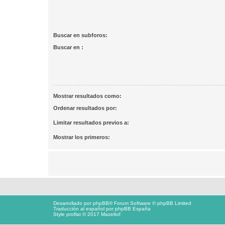
Buscar en subforos:
Buscar en :
Mostrar resultados como:
Ordenar resultados por:
Limitar resultados previos a:
Mostrar los primeros:
Desarrollado por
phpBB
® Forum Software © phpBB Limited
Traducción al español por
phpBB España
Style proflat © 2017
Mazeltof