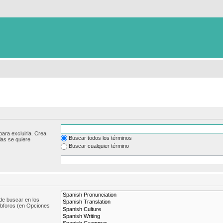
para excluirla. Crea
Buscar todos los términos
las se quiere
Buscar cualquier término
de buscar en los
subforos (en Opciones