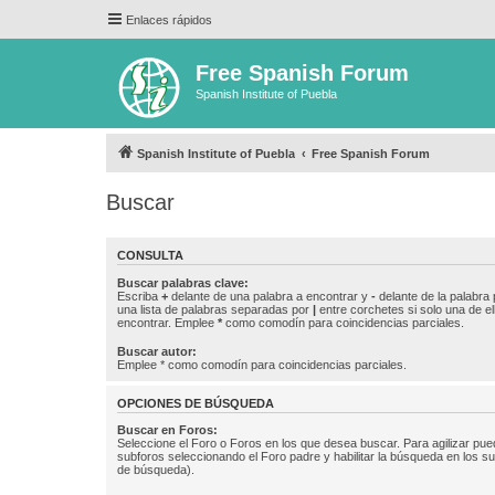
Enlaces rápidos
Free Spanish Forum
Spanish Institute of Puebla
Spanish Institute of Puebla
Free Spanish Forum
Buscar
CONSULTA
Buscar palabras clave:
Escriba
+
delante de una palabra a encontrar y
-
delante de la palabra 
una lista de palabras separadas por
|
entre corchetes si solo una de el
encontrar. Emplee
*
como comodín para coincidencias parciales.
Buscar autor:
Emplee * como comodín para coincidencias parciales.
OPCIONES DE BÚSQUEDA
Buscar en Foros:
Seleccione el Foro o Foros en los que desea buscar. Para agilizar pue
subforos seleccionando el Foro padre y habilitar la búsqueda en los 
de búsqueda).