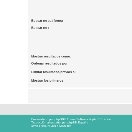
Buscar en subforos:
Buscar en :
Mostrar resultados como:
Ordenar resultados por:
Limitar resultados previos a:
Mostrar los primeros:
Desarrollado por
phpBB
® Forum Software © phpBB Limited
Traducción al español por
phpBB España
Style proflat © 2017
Mazeltof