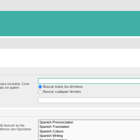
para excluirla. Crea
Buscar todos los términos
las se quiere
Buscar cualquier término
de buscar en los
subforos (en Opciones