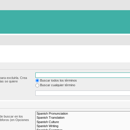
para excluirla. Crea
Buscar todos los términos
las se quiere
Buscar cualquier término
de buscar en los
subforos (en Opciones