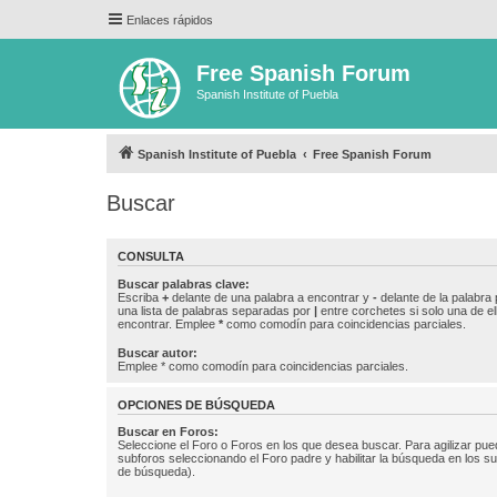
Enlaces rápidos
Free Spanish Forum
Spanish Institute of Puebla
Spanish Institute of Puebla
Free Spanish Forum
Buscar
CONSULTA
Buscar palabras clave:
Escriba
+
delante de una palabra a encontrar y
-
delante de la palabra 
una lista de palabras separadas por
|
entre corchetes si solo una de el
encontrar. Emplee
*
como comodín para coincidencias parciales.
Buscar autor:
Emplee * como comodín para coincidencias parciales.
OPCIONES DE BÚSQUEDA
Buscar en Foros:
Seleccione el Foro o Foros en los que desea buscar. Para agilizar pue
subforos seleccionando el Foro padre y habilitar la búsqueda en los 
de búsqueda).