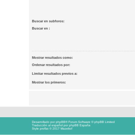
Buscar en subforos:
Buscar en :
Mostrar resultados como:
Ordenar resultados por:
Limitar resultados previos a:
Mostrar los primeros:
Desarrollado por
phpBB
® Forum Software © phpBB Limited
Traducción al español por
phpBB España
Style proflat © 2017
Mazeltof