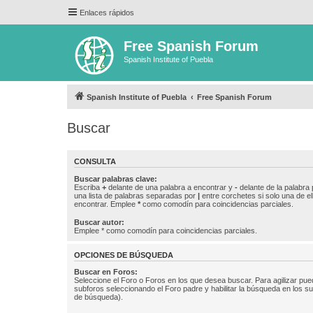
Enlaces rápidos
Free Spanish Forum
Spanish Institute of Puebla
Spanish Institute of Puebla
Free Spanish Forum
Buscar
CONSULTA
Buscar palabras clave:
Escriba
+
delante de una palabra a encontrar y
-
delante de la palabra 
una lista de palabras separadas por
|
entre corchetes si solo una de el
encontrar. Emplee
*
como comodín para coincidencias parciales.
Buscar autor:
Emplee * como comodín para coincidencias parciales.
OPCIONES DE BÚSQUEDA
Buscar en Foros:
Seleccione el Foro o Foros en los que desea buscar. Para agilizar pue
subforos seleccionando el Foro padre y habilitar la búsqueda en los 
de búsqueda).