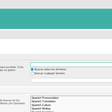
para excluirla. Crea
Buscar todos los términos
las se quiere
Buscar cualquier término
de buscar en los
subforos (en Opciones