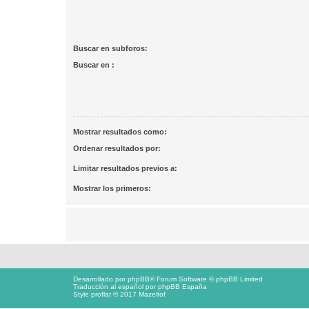
Buscar en subforos:
Buscar en :
Mostrar resultados como:
Ordenar resultados por:
Limitar resultados previos a:
Mostrar los primeros:
Desarrollado por
phpBB
® Forum Software © phpBB Limited
Traducción al español por
phpBB España
Style proflat © 2017
Mazeltof