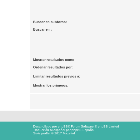
Buscar en subforos:
Buscar en :
Mostrar resultados como:
Ordenar resultados por:
Limitar resultados previos a:
Mostrar los primeros:
Desarrollado por
phpBB
® Forum Software © phpBB Limited
Traducción al español por
phpBB España
Style proflat © 2017
Mazeltof