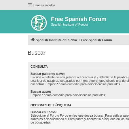
Enlaces rápidos
Free Spanish Forum
Spanish Institute of Puebla
Spanish Institute of Puebla
Free Spanish Forum
Buscar
CONSULTA
Buscar palabras clave:
Escriba
+
delante de una palabra a encontrar y
-
delante de la palabra 
una lista de palabras separadas por
|
entre corchetes si solo una de el
encontrar. Emplee
*
como comodín para coincidencias parciales.
Buscar autor:
Emplee * como comodín para coincidencias parciales.
OPCIONES DE BÚSQUEDA
Buscar en Foros:
Seleccione el Foro o Foros en los que desea buscar. Para agilizar pue
subforos seleccionando el Foro padre y habilitar la búsqueda en los 
de búsqueda).