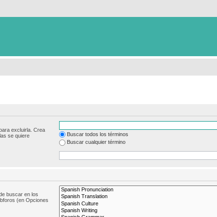
para excluirla. Crea
Buscar todos los términos
las se quiere
Buscar cualquier término
de buscar en los
subforos (en Opciones