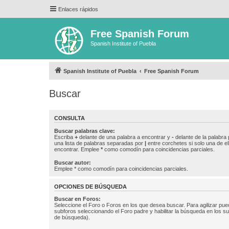
Enlaces rápidos
Free Spanish Forum
Spanish Institute of Puebla
Spanish Institute of Puebla
Free Spanish Forum
Buscar
CONSULTA
Buscar palabras clave:
Escriba
+
delante de una palabra a encontrar y
-
delante de la palabra 
una lista de palabras separadas por
|
entre corchetes si solo una de el
encontrar. Emplee
*
como comodín para coincidencias parciales.
Buscar autor:
Emplee * como comodín para coincidencias parciales.
OPCIONES DE BÚSQUEDA
Buscar en Foros:
Seleccione el Foro o Foros en los que desea buscar. Para agilizar pue
subforos seleccionando el Foro padre y habilitar la búsqueda en los 
de búsqueda).