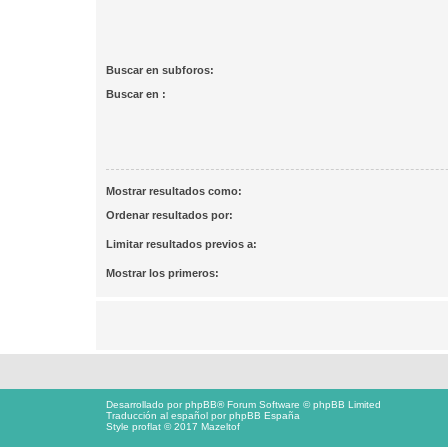
Buscar en subforos:
Buscar en :
Mostrar resultados como:
Ordenar resultados por:
Limitar resultados previos a:
Mostrar los primeros:
Desarrollado por
phpBB
® Forum Software © phpBB Limited
Traducción al español por
phpBB España
Style proflat © 2017
Mazeltof