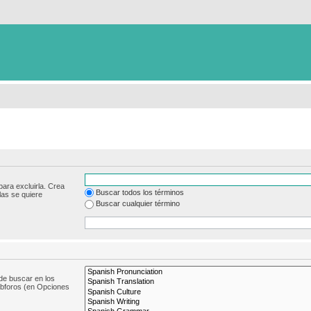
para excluirla. Crea
Buscar todos los términos
las se quiere
Buscar cualquier término
de buscar en los
subforos (en Opciones