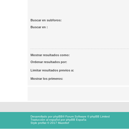
Buscar en subforos:
Buscar en :
Mostrar resultados como:
Ordenar resultados por:
Limitar resultados previos a:
Mostrar los primeros:
Desarrollado por
phpBB
® Forum Software © phpBB Limited
Traducción al español por
phpBB España
Style proflat © 2017
Mazeltof