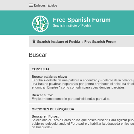
Enlaces rápidos
Free Spanish Forum
Spanish Institute of Puebla
Spanish Institute of Puebla
Free Spanish Forum
Buscar
CONSULTA
Buscar palabras clave:
Escriba
+
delante de una palabra a encontrar y
-
delante de la palabra 
una lista de palabras separadas por
|
entre corchetes si solo una de el
encontrar. Emplee
*
como comodín para coincidencias parciales.
Buscar autor:
Emplee * como comodín para coincidencias parciales.
OPCIONES DE BÚSQUEDA
Buscar en Foros:
Seleccione el Foro o Foros en los que desea buscar. Para agilizar pue
subforos seleccionando el Foro padre y habilitar la búsqueda en los 
de búsqueda).