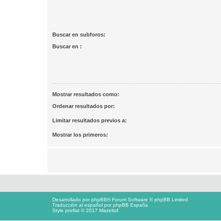
Buscar en subforos:
Buscar en :
Mostrar resultados como:
Ordenar resultados por:
Limitar resultados previos a:
Mostrar los primeros:
Desarrollado por
phpBB
® Forum Software © phpBB Limited
Traducción al español por
phpBB España
Style proflat © 2017
Mazeltof