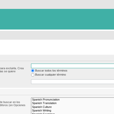
para excluirla. Crea
Buscar todos los términos
las se quiere
Buscar cualquier término
de buscar en los
subforos (en Opciones