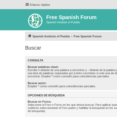
Enlaces rápidos
Free Spanish Forum
Spanish Institute of Puebla
Spanish Institute of Puebla
Free Spanish Forum
Buscar
CONSULTA
Buscar palabras clave:
Escriba
+
delante de una palabra a encontrar y
-
delante de la palabra 
una lista de palabras separadas por
|
entre corchetes si solo una de el
encontrar. Emplee
*
como comodín para coincidencias parciales.
Buscar autor:
Emplee * como comodín para coincidencias parciales.
OPCIONES DE BÚSQUEDA
Buscar en Foros:
Seleccione el Foro o Foros en los que desea buscar. Para agilizar pue
subforos seleccionando el Foro padre y habilitar la búsqueda en los 
de búsqueda).