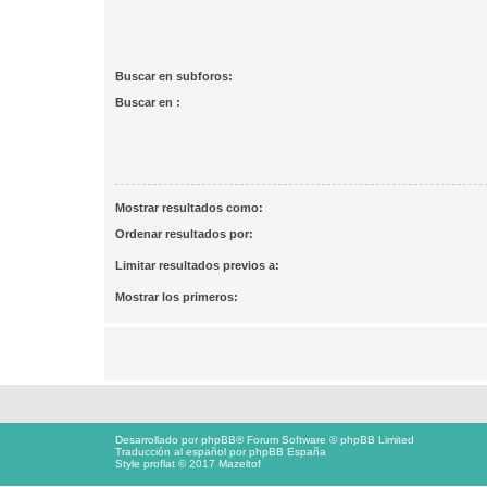
Buscar en subforos:
Buscar en :
Mostrar resultados como:
Ordenar resultados por:
Limitar resultados previos a:
Mostrar los primeros:
Desarrollado por
phpBB
® Forum Software © phpBB Limited
Traducción al español por
phpBB España
Style proflat © 2017
Mazeltof