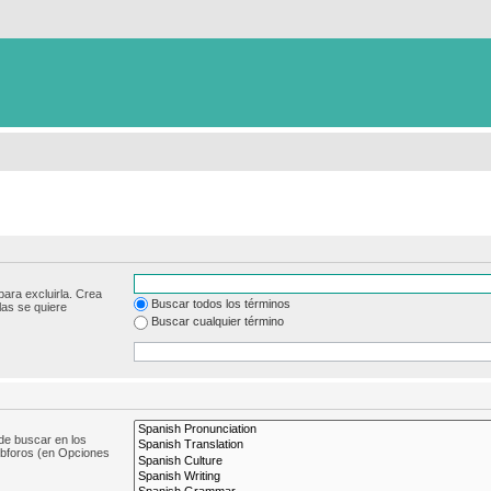
para excluirla. Crea
Buscar todos los términos
las se quiere
Buscar cualquier término
de buscar en los
subforos (en Opciones