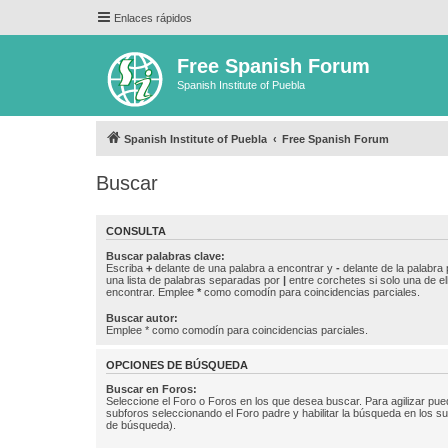
Enlaces rápidos
Free Spanish Forum
Spanish Institute of Puebla
Spanish Institute of Puebla
Free Spanish Forum
Buscar
CONSULTA
Buscar palabras clave:
Escriba
+
delante de una palabra a encontrar y
-
delante de la palabra 
una lista de palabras separadas por
|
entre corchetes si solo una de el
encontrar. Emplee
*
como comodín para coincidencias parciales.
Buscar autor:
Emplee * como comodín para coincidencias parciales.
OPCIONES DE BÚSQUEDA
Buscar en Foros:
Seleccione el Foro o Foros en los que desea buscar. Para agilizar pue
subforos seleccionando el Foro padre y habilitar la búsqueda en los 
de búsqueda).