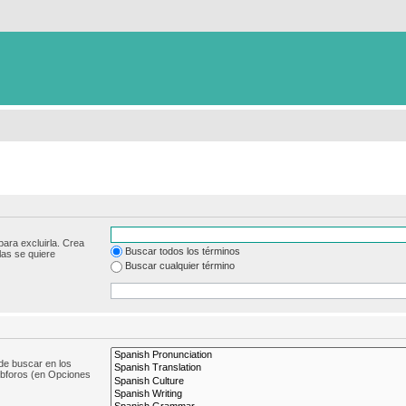
para excluirla. Crea
Buscar todos los términos
las se quiere
Buscar cualquier término
de buscar en los
subforos (en Opciones