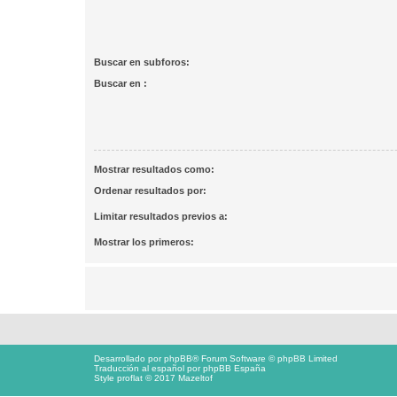
Buscar en subforos:
Buscar en :
Mostrar resultados como:
Ordenar resultados por:
Limitar resultados previos a:
Mostrar los primeros:
Desarrollado por
phpBB
® Forum Software © phpBB Limited
Traducción al español por
phpBB España
Style proflat © 2017
Mazeltof