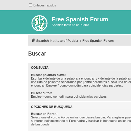
Enlaces rápidos
Free Spanish Forum
Spanish Institute of Puebla
Spanish Institute of Puebla
Free Spanish Forum
Buscar
CONSULTA
Buscar palabras clave:
Escriba
+
delante de una palabra a encontrar y
-
delante de la palabra 
una lista de palabras separadas por
|
entre corchetes si solo una de el
encontrar. Emplee
*
como comodín para coincidencias parciales.
Buscar autor:
Emplee * como comodín para coincidencias parciales.
OPCIONES DE BÚSQUEDA
Buscar en Foros:
Seleccione el Foro o Foros en los que desea buscar. Para agilizar pue
subforos seleccionando el Foro padre y habilitar la búsqueda en los 
de búsqueda).