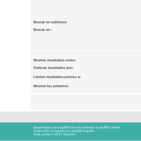
Buscar en subforos:
Buscar en :
Mostrar resultados como:
Ordenar resultados por:
Limitar resultados previos a:
Mostrar los primeros:
Desarrollado por
phpBB
® Forum Software © phpBB Limited
Traducción al español por
phpBB España
Style proflat © 2017
Mazeltof