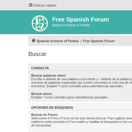
Enlaces rápidos
Free Spanish Forum
Spanish Institute of Puebla
Spanish Institute of Puebla
Free Spanish Forum
Buscar
CONSULTA
Buscar palabras clave:
Escriba
+
delante de una palabra a encontrar y
-
delante de la palabra 
una lista de palabras separadas por
|
entre corchetes si solo una de el
encontrar. Emplee
*
como comodín para coincidencias parciales.
Buscar autor:
Emplee * como comodín para coincidencias parciales.
OPCIONES DE BÚSQUEDA
Buscar en Foros:
Seleccione el Foro o Foros en los que desea buscar. Para agilizar pue
subforos seleccionando el Foro padre y habilitar la búsqueda en los 
de búsqueda).