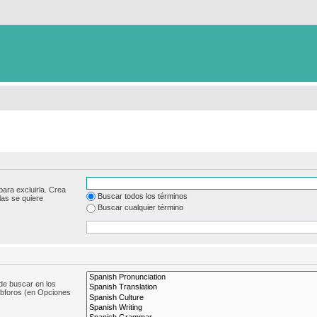
para excluirla. Crea
Buscar todos los términos
las se quiere
Buscar cualquier término
de buscar en los
subforos (en Opciones