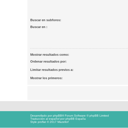
Buscar en subforos:
Buscar en :
Mostrar resultados como:
Ordenar resultados por:
Limitar resultados previos a:
Mostrar los primeros:
Desarrollado por
phpBB
® Forum Software © phpBB Limited
Traducción al español por
phpBB España
Style proflat © 2017
Mazeltof