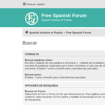
Enlaces rápidos
Free Spanish Forum
Spanish Institute of Puebla
Spanish Institute of Puebla
Free Spanish Forum
Buscar
CONSULTA
Buscar palabras clave:
Escriba
+
delante de una palabra a encontrar y
-
delante de la palabra 
una lista de palabras separadas por
|
entre corchetes si solo una de el
encontrar. Emplee
*
como comodín para coincidencias parciales.
Buscar autor:
Emplee * como comodín para coincidencias parciales.
OPCIONES DE BÚSQUEDA
Buscar en Foros:
Seleccione el Foro o Foros en los que desea buscar. Para agilizar pue
subforos seleccionando el Foro padre y habilitar la búsqueda en los 
de búsqueda).