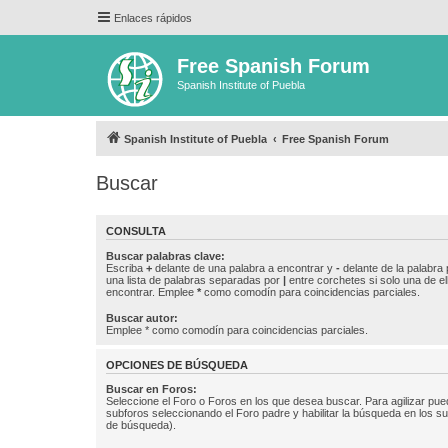
Enlaces rápidos
Free Spanish Forum
Spanish Institute of Puebla
Spanish Institute of Puebla
Free Spanish Forum
Buscar
CONSULTA
Buscar palabras clave:
Escriba
+
delante de una palabra a encontrar y
-
delante de la palabra 
una lista de palabras separadas por
|
entre corchetes si solo una de el
encontrar. Emplee
*
como comodín para coincidencias parciales.
Buscar autor:
Emplee * como comodín para coincidencias parciales.
OPCIONES DE BÚSQUEDA
Buscar en Foros:
Seleccione el Foro o Foros en los que desea buscar. Para agilizar pue
subforos seleccionando el Foro padre y habilitar la búsqueda en los 
de búsqueda).