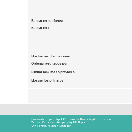
Buscar en subforos:
Buscar en :
Mostrar resultados como:
Ordenar resultados por:
Limitar resultados previos a:
Mostrar los primeros:
Desarrollado por
phpBB
® Forum Software © phpBB Limited
Traducción al español por
phpBB España
Style proflat © 2017
Mazeltof