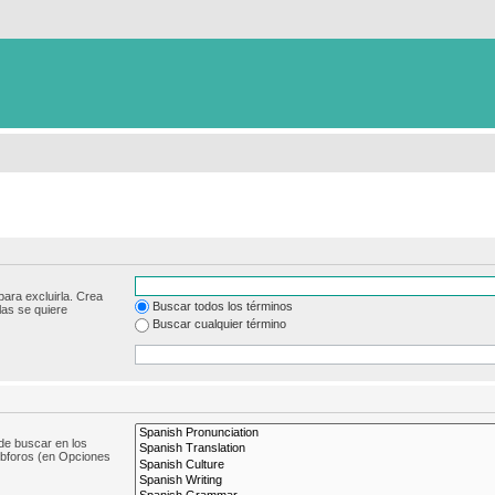
para excluirla. Crea
Buscar todos los términos
las se quiere
Buscar cualquier término
de buscar en los
subforos (en Opciones