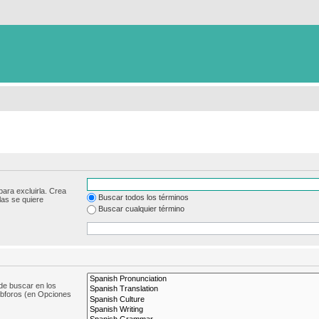
para excluirla. Crea
Buscar todos los términos
las se quiere
Buscar cualquier término
de buscar en los
subforos (en Opciones