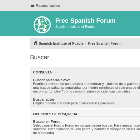
Enlaces rápidos
Free Spanish Forum
Spanish Institute of Puebla
Spanish Institute of Puebla
Free Spanish Forum
Buscar
CONSULTA
Buscar palabras clave:
Escriba
+
delante de una palabra a encontrar y
-
delante de la palabra 
una lista de palabras separadas por
|
entre corchetes si solo una de el
encontrar. Emplee
*
como comodín para coincidencias parciales.
Buscar autor:
Emplee * como comodín para coincidencias parciales.
OPCIONES DE BÚSQUEDA
Buscar en Foros:
Seleccione el Foro o Foros en los que desea buscar. Para agilizar pue
subforos seleccionando el Foro padre y habilitar la búsqueda en los 
de búsqueda).