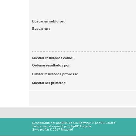
Buscar en subforos:
Buscar en :
Mostrar resultados como:
Ordenar resultados por:
Limitar resultados previos a:
Mostrar los primeros:
Desarrollado por
phpBB
® Forum Software © phpBB Limited
Traducción al español por
phpBB España
Style proflat © 2017
Mazeltof