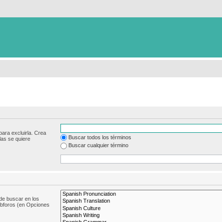
para excluirla. Crea
Buscar todos los términos
las se quiere
Buscar cualquier término
de buscar en los
subforos (en Opciones