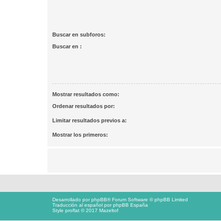
Buscar en subforos:
Buscar en :
Mostrar resultados como:
Ordenar resultados por:
Limitar resultados previos a:
Mostrar los primeros:
Desarrollado por
phpBB
® Forum Software © phpBB Limited
Traducción al español por
phpBB España
Style proflat © 2017
Mazeltof