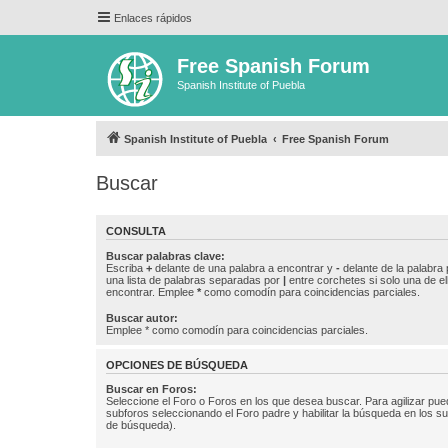
Enlaces rápidos
Free Spanish Forum
Spanish Institute of Puebla
Spanish Institute of Puebla
Free Spanish Forum
Buscar
CONSULTA
Buscar palabras clave:
Escriba
+
delante de una palabra a encontrar y
-
delante de la palabra 
una lista de palabras separadas por
|
entre corchetes si solo una de el
encontrar. Emplee
*
como comodín para coincidencias parciales.
Buscar autor:
Emplee * como comodín para coincidencias parciales.
OPCIONES DE BÚSQUEDA
Buscar en Foros:
Seleccione el Foro o Foros en los que desea buscar. Para agilizar pue
subforos seleccionando el Foro padre y habilitar la búsqueda en los 
de búsqueda).