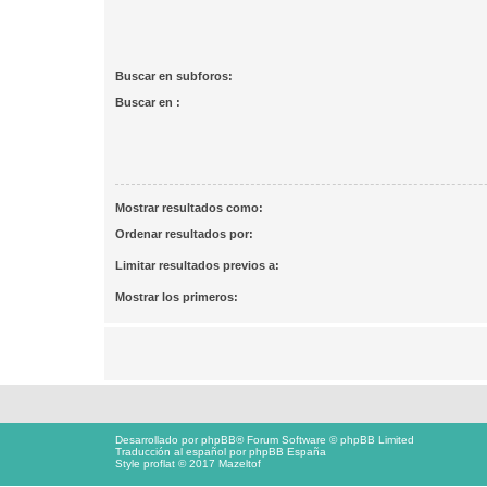
Buscar en subforos:
Buscar en :
Mostrar resultados como:
Ordenar resultados por:
Limitar resultados previos a:
Mostrar los primeros:
Desarrollado por
phpBB
® Forum Software © phpBB Limited
Traducción al español por
phpBB España
Style proflat © 2017
Mazeltof