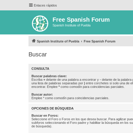
Enlaces rápidos
Free Spanish Forum
Spanish Institute of Puebla
Spanish Institute of Puebla
Free Spanish Forum
Buscar
CONSULTA
Buscar palabras clave:
Escriba
+
delante de una palabra a encontrar y
-
delante de la palabra 
una lista de palabras separadas por
|
entre corchetes si solo una de el
encontrar. Emplee
*
como comodín para coincidencias parciales.
Buscar autor:
Emplee * como comodín para coincidencias parciales.
OPCIONES DE BÚSQUEDA
Buscar en Foros:
Seleccione el Foro o Foros en los que desea buscar. Para agilizar pue
subforos seleccionando el Foro padre y habilitar la búsqueda en los 
de búsqueda).