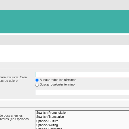
para excluirla. Crea
Buscar todos los términos
las se quiere
Buscar cualquier término
de buscar en los
subforos (en Opciones