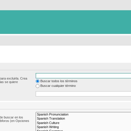
para excluirla. Crea
Buscar todos los términos
las se quiere
Buscar cualquier término
de buscar en los
subforos (en Opciones