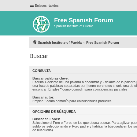
Enlaces rápidos
Free Spanish Forum
Spanish Institute of Puebla
Spanish Institute of Puebla
Free Spanish Forum
Buscar
CONSULTA
Buscar palabras clave:
Escriba
+
delante de una palabra a encontrar y
-
delante de la palabra 
una lista de palabras separadas por
|
entre corchetes si solo una de el
encontrar. Emplee
*
como comodín para coincidencias parciales.
Buscar autor:
Emplee * como comodín para coincidencias parciales.
OPCIONES DE BÚSQUEDA
Buscar en Foros:
Seleccione el Foro o Foros en los que desea buscar. Para agilizar pue
subforos seleccionando el Foro padre y habilitar la búsqueda en los 
de búsqueda).