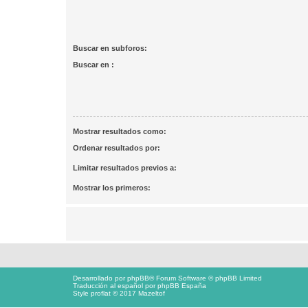
Buscar en subforos:
Buscar en :
Mostrar resultados como:
Ordenar resultados por:
Limitar resultados previos a:
Mostrar los primeros:
Desarrollado por
phpBB
® Forum Software © phpBB Limited
Traducción al español por
phpBB España
Style proflat © 2017
Mazeltof