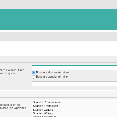
para excluirla. Crea
Buscar todos los términos
las se quiere
Buscar cualquier término
de buscar en los
subforos (en Opciones