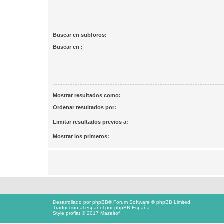
Buscar en subforos:
Buscar en :
Mostrar resultados como:
Ordenar resultados por:
Limitar resultados previos a:
Mostrar los primeros:
Desarrollado por
phpBB
® Forum Software © phpBB Limited
Traducción al español por
phpBB España
Style proflat © 2017
Mazeltof