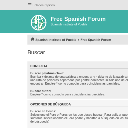
Enlaces rápidos
Free Spanish Forum
Spanish Institute of Puebla
Spanish Institute of Puebla
Free Spanish Forum
Buscar
CONSULTA
Buscar palabras clave:
Escriba
+
delante de una palabra a encontrar y
-
delante de la palabra 
una lista de palabras separadas por
|
entre corchetes si solo una de el
encontrar. Emplee
*
como comodín para coincidencias parciales.
Buscar autor:
Emplee * como comodín para coincidencias parciales.
OPCIONES DE BÚSQUEDA
Buscar en Foros:
Seleccione el Foro o Foros en los que desea buscar. Para agilizar pue
subforos seleccionando el Foro padre y habilitar la búsqueda en los 
de búsqueda).