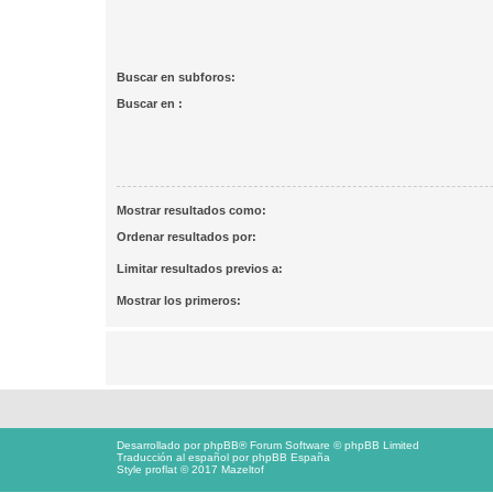
Buscar en subforos:
Buscar en :
Mostrar resultados como:
Ordenar resultados por:
Limitar resultados previos a:
Mostrar los primeros:
Desarrollado por
phpBB
® Forum Software © phpBB Limited
Traducción al español por
phpBB España
Style proflat © 2017
Mazeltof