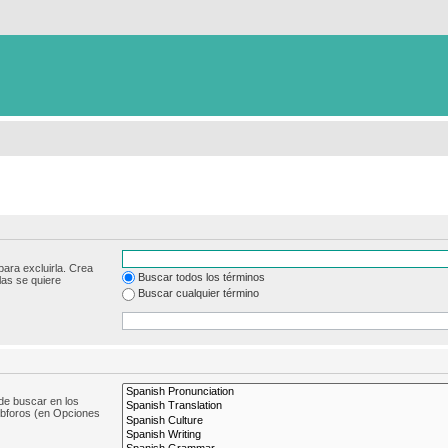
para excluirla. Crea
Buscar todos los términos
las se quiere
Buscar cualquier término
de buscar en los
subforos (en Opciones