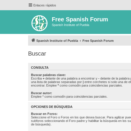
Enlaces rápidos
Free Spanish Forum
Spanish Institute of Puebla
Spanish Institute of Puebla
Free Spanish Forum
Buscar
CONSULTA
Buscar palabras clave:
Escriba
+
delante de una palabra a encontrar y
-
delante de la palabra 
una lista de palabras separadas por
|
entre corchetes si solo una de el
encontrar. Emplee
*
como comodín para coincidencias parciales.
Buscar autor:
Emplee * como comodín para coincidencias parciales.
OPCIONES DE BÚSQUEDA
Buscar en Foros:
Seleccione el Foro o Foros en los que desea buscar. Para agilizar pue
subforos seleccionando el Foro padre y habilitar la búsqueda en los 
de búsqueda).