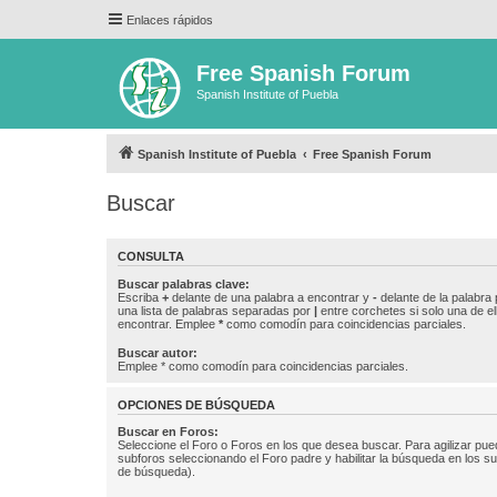
Enlaces rápidos
Free Spanish Forum
Spanish Institute of Puebla
Spanish Institute of Puebla
Free Spanish Forum
Buscar
CONSULTA
Buscar palabras clave:
Escriba
+
delante de una palabra a encontrar y
-
delante de la palabra 
una lista de palabras separadas por
|
entre corchetes si solo una de el
encontrar. Emplee
*
como comodín para coincidencias parciales.
Buscar autor:
Emplee * como comodín para coincidencias parciales.
OPCIONES DE BÚSQUEDA
Buscar en Foros:
Seleccione el Foro o Foros en los que desea buscar. Para agilizar pue
subforos seleccionando el Foro padre y habilitar la búsqueda en los 
de búsqueda).