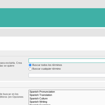
para excluirla. Crea
Buscar todos los términos
las se quiere
Buscar cualquier término
de buscar en los
subforos (en Opciones