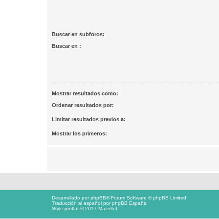
Buscar en subforos:
Buscar en :
Mostrar resultados como:
Ordenar resultados por:
Limitar resultados previos a:
Mostrar los primeros:
Desarrollado por
phpBB
® Forum Software © phpBB Limited
Traducción al español por
phpBB España
Style proflat © 2017
Mazeltof