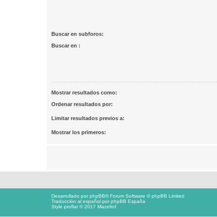
Buscar en subforos:
Buscar en :
Mostrar resultados como:
Ordenar resultados por:
Limitar resultados previos a:
Mostrar los primeros:
Desarrollado por
phpBB
® Forum Software © phpBB Limited
Traducción al español por
phpBB España
Style proflat © 2017
Mazeltof