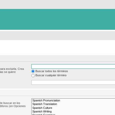
para excluirla. Crea
Buscar todos los términos
las se quiere
Buscar cualquier término
de buscar en los
subforos (en Opciones