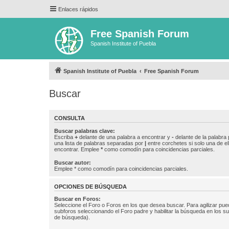
Enlaces rápidos
Free Spanish Forum
Spanish Institute of Puebla
Spanish Institute of Puebla
Free Spanish Forum
Buscar
CONSULTA
Buscar palabras clave:
Escriba
+
delante de una palabra a encontrar y
-
delante de la palabra 
una lista de palabras separadas por
|
entre corchetes si solo una de el
encontrar. Emplee
*
como comodín para coincidencias parciales.
Buscar autor:
Emplee * como comodín para coincidencias parciales.
OPCIONES DE BÚSQUEDA
Buscar en Foros:
Seleccione el Foro o Foros en los que desea buscar. Para agilizar pue
subforos seleccionando el Foro padre y habilitar la búsqueda en los 
de búsqueda).