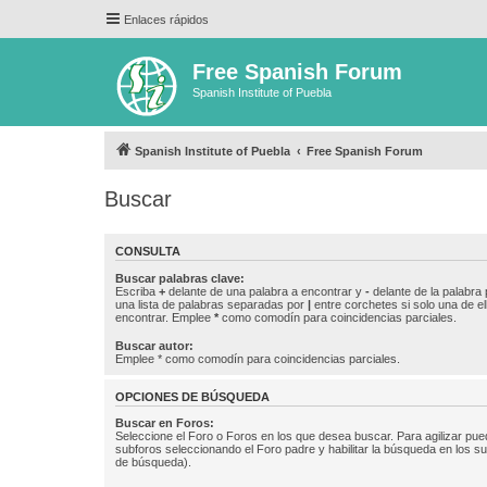
Enlaces rápidos
Free Spanish Forum
Spanish Institute of Puebla
Spanish Institute of Puebla
Free Spanish Forum
Buscar
CONSULTA
Buscar palabras clave:
Escriba
+
delante de una palabra a encontrar y
-
delante de la palabra 
una lista de palabras separadas por
|
entre corchetes si solo una de el
encontrar. Emplee
*
como comodín para coincidencias parciales.
Buscar autor:
Emplee * como comodín para coincidencias parciales.
OPCIONES DE BÚSQUEDA
Buscar en Foros:
Seleccione el Foro o Foros en los que desea buscar. Para agilizar pue
subforos seleccionando el Foro padre y habilitar la búsqueda en los 
de búsqueda).