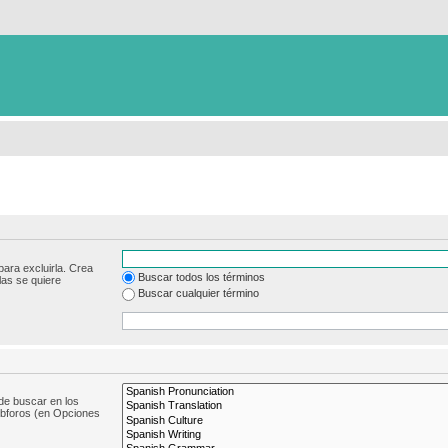
para excluirla. Crea
Buscar todos los términos
las se quiere
Buscar cualquier término
de buscar en los
subforos (en Opciones