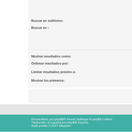
Buscar en subforos:
Buscar en :
Mostrar resultados como:
Ordenar resultados por:
Limitar resultados previos a:
Mostrar los primeros:
Desarrollado por
phpBB
® Forum Software © phpBB Limited
Traducción al español por
phpBB España
Style proflat © 2017
Mazeltof