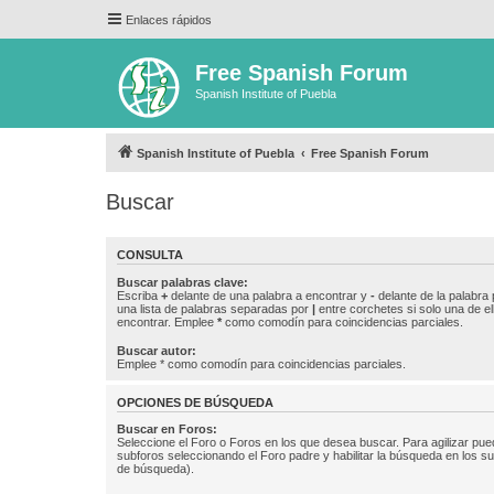
Enlaces rápidos
Free Spanish Forum
Spanish Institute of Puebla
Spanish Institute of Puebla
Free Spanish Forum
Buscar
CONSULTA
Buscar palabras clave:
Escriba
+
delante de una palabra a encontrar y
-
delante de la palabra 
una lista de palabras separadas por
|
entre corchetes si solo una de el
encontrar. Emplee
*
como comodín para coincidencias parciales.
Buscar autor:
Emplee * como comodín para coincidencias parciales.
OPCIONES DE BÚSQUEDA
Buscar en Foros:
Seleccione el Foro o Foros en los que desea buscar. Para agilizar pue
subforos seleccionando el Foro padre y habilitar la búsqueda en los 
de búsqueda).