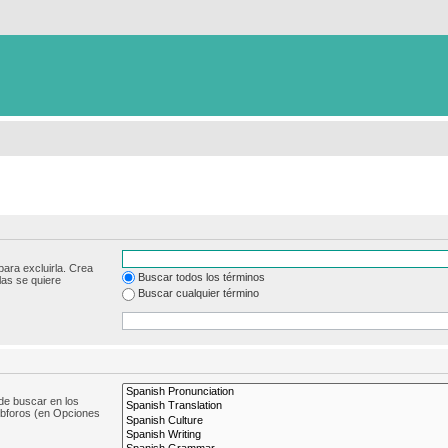
para excluirla. Crea
Buscar todos los términos
las se quiere
Buscar cualquier término
de buscar en los
subforos (en Opciones