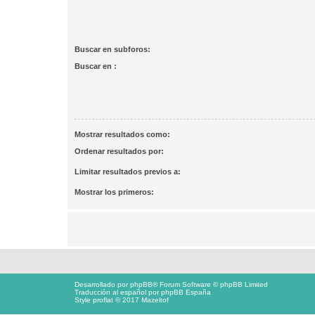
Buscar en subforos:
Buscar en :
Mostrar resultados como:
Ordenar resultados por:
Limitar resultados previos a:
Mostrar los primeros:
Desarrollado por
phpBB
® Forum Software © phpBB Limited
Traducción al español por
phpBB España
Style proflat © 2017
Mazeltof