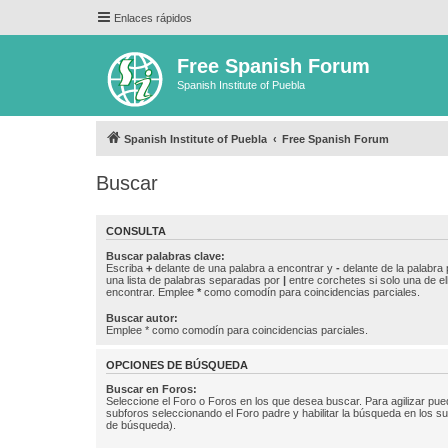
Enlaces rápidos
Free Spanish Forum
Spanish Institute of Puebla
Spanish Institute of Puebla
Free Spanish Forum
Buscar
CONSULTA
Buscar palabras clave:
Escriba
+
delante de una palabra a encontrar y
-
delante de la palabra 
una lista de palabras separadas por
|
entre corchetes si solo una de el
encontrar. Emplee
*
como comodín para coincidencias parciales.
Buscar autor:
Emplee * como comodín para coincidencias parciales.
OPCIONES DE BÚSQUEDA
Buscar en Foros:
Seleccione el Foro o Foros en los que desea buscar. Para agilizar pue
subforos seleccionando el Foro padre y habilitar la búsqueda en los 
de búsqueda).