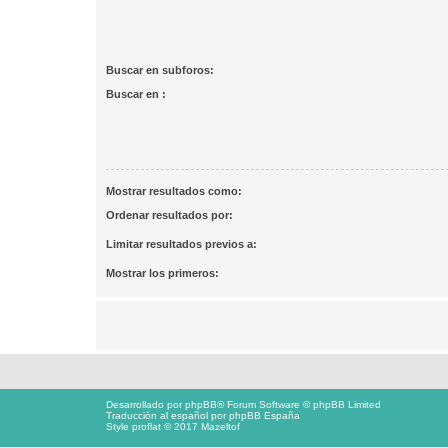
Buscar en subforos:
Buscar en :
Mostrar resultados como:
Ordenar resultados por:
Limitar resultados previos a:
Mostrar los primeros:
Desarrollado por
phpBB
® Forum Software © phpBB Limited
Traducción al español por
phpBB España
Style proflat © 2017
Mazeltof