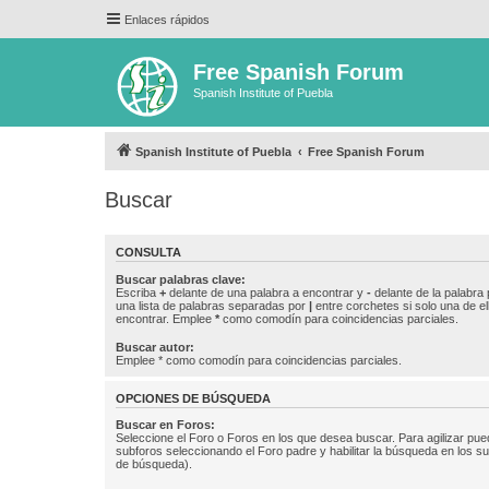
Enlaces rápidos
Free Spanish Forum
Spanish Institute of Puebla
Spanish Institute of Puebla
Free Spanish Forum
Buscar
CONSULTA
Buscar palabras clave:
Escriba
+
delante de una palabra a encontrar y
-
delante de la palabra 
una lista de palabras separadas por
|
entre corchetes si solo una de el
encontrar. Emplee
*
como comodín para coincidencias parciales.
Buscar autor:
Emplee * como comodín para coincidencias parciales.
OPCIONES DE BÚSQUEDA
Buscar en Foros:
Seleccione el Foro o Foros en los que desea buscar. Para agilizar pue
subforos seleccionando el Foro padre y habilitar la búsqueda en los 
de búsqueda).