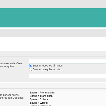
para excluirla. Crea
Buscar todos los términos
las se quiere
Buscar cualquier término
de buscar en los
subforos (en Opciones