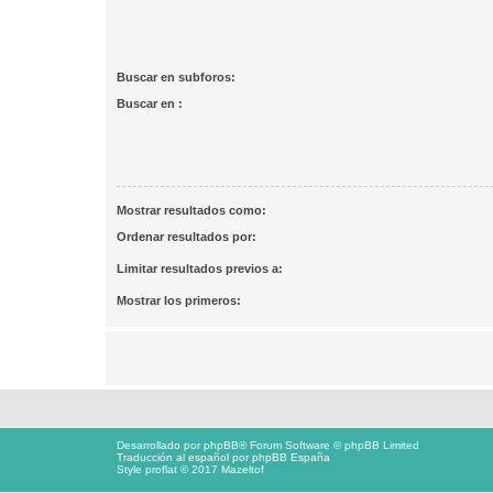
Buscar en subforos:
Buscar en :
Mostrar resultados como:
Ordenar resultados por:
Limitar resultados previos a:
Mostrar los primeros:
Desarrollado por
phpBB
® Forum Software © phpBB Limited
Traducción al español por
phpBB España
Style proflat © 2017
Mazeltof