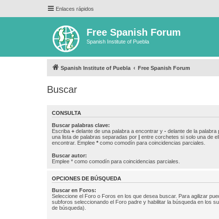
Enlaces rápidos
Free Spanish Forum
Spanish Institute of Puebla
Spanish Institute of Puebla
Free Spanish Forum
Buscar
CONSULTA
Buscar palabras clave:
Escriba
+
delante de una palabra a encontrar y
-
delante de la palabra 
una lista de palabras separadas por
|
entre corchetes si solo una de el
encontrar. Emplee
*
como comodín para coincidencias parciales.
Buscar autor:
Emplee * como comodín para coincidencias parciales.
OPCIONES DE BÚSQUEDA
Buscar en Foros:
Seleccione el Foro o Foros en los que desea buscar. Para agilizar pue
subforos seleccionando el Foro padre y habilitar la búsqueda en los 
de búsqueda).