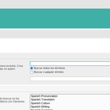
para excluirla. Crea
Buscar todos los términos
las se quiere
Buscar cualquier término
de buscar en los
subforos (en Opciones