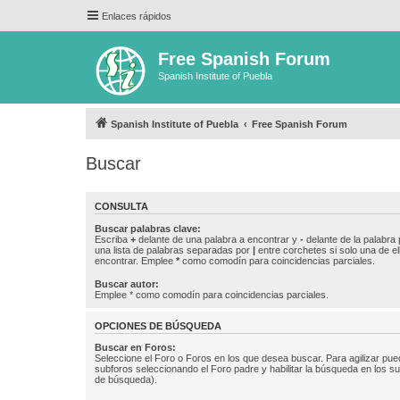
Enlaces rápidos
Free Spanish Forum
Spanish Institute of Puebla
Spanish Institute of Puebla
Free Spanish Forum
Buscar
CONSULTA
Buscar palabras clave:
Escriba
+
delante de una palabra a encontrar y
-
delante de la palabra 
una lista de palabras separadas por
|
entre corchetes si solo una de el
encontrar. Emplee
*
como comodín para coincidencias parciales.
Buscar autor:
Emplee * como comodín para coincidencias parciales.
OPCIONES DE BÚSQUEDA
Buscar en Foros:
Seleccione el Foro o Foros en los que desea buscar. Para agilizar pue
subforos seleccionando el Foro padre y habilitar la búsqueda en los 
de búsqueda).