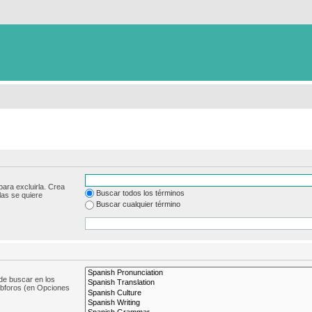
para excluirla. Crea
Buscar todos los términos
las se quiere
Buscar cualquier término
de buscar en los
subforos (en Opciones