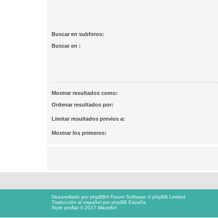
Buscar en subforos:
Buscar en :
Mostrar resultados como:
Ordenar resultados por:
Limitar resultados previos a:
Mostrar los primeros:
Desarrollado por
phpBB
® Forum Software © phpBB Limited
Traducción al español por
phpBB España
Style proflat © 2017
Mazeltof