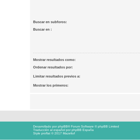
Buscar en subforos:
Buscar en :
Mostrar resultados como:
Ordenar resultados por:
Limitar resultados previos a:
Mostrar los primeros:
Desarrollado por
phpBB
® Forum Software © phpBB Limited
Traducción al español por
phpBB España
Style proflat © 2017
Mazeltof