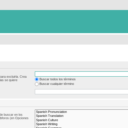
para excluirla. Crea
Buscar todos los términos
las se quiere
Buscar cualquier término
de buscar en los
subforos (en Opciones