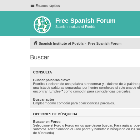
Enlaces rápidos
Free Spanish Forum
Spanish Institute of Puebla
Spanish Institute of Puebla
Free Spanish Forum
Buscar
CONSULTA
Buscar palabras clave:
Escriba
+
delante de una palabra a encontrar y
-
delante de la palabra 
una lista de palabras separadas por
|
entre corchetes si solo una de el
encontrar. Emplee
*
como comodín para coincidencias parciales.
Buscar autor:
Emplee * como comodín para coincidencias parciales.
OPCIONES DE BÚSQUEDA
Buscar en Foros:
Seleccione el Foro o Foros en los que desea buscar. Para agilizar pue
subforos seleccionando el Foro padre y habilitar la búsqueda en los 
de búsqueda).