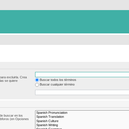
para excluirla. Crea
Buscar todos los términos
las se quiere
Buscar cualquier término
de buscar en los
subforos (en Opciones