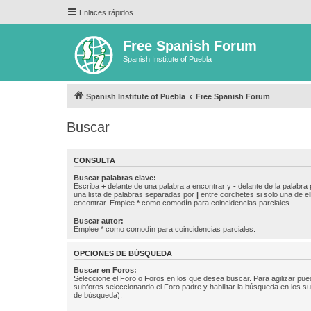
Enlaces rápidos
Free Spanish Forum
Spanish Institute of Puebla
Spanish Institute of Puebla
Free Spanish Forum
Buscar
CONSULTA
Buscar palabras clave:
Escriba
+
delante de una palabra a encontrar y
-
delante de la palabra 
una lista de palabras separadas por
|
entre corchetes si solo una de el
encontrar. Emplee
*
como comodín para coincidencias parciales.
Buscar autor:
Emplee * como comodín para coincidencias parciales.
OPCIONES DE BÚSQUEDA
Buscar en Foros:
Seleccione el Foro o Foros en los que desea buscar. Para agilizar pue
subforos seleccionando el Foro padre y habilitar la búsqueda en los 
de búsqueda).