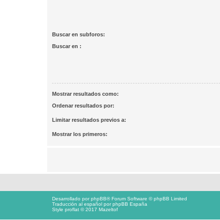
Buscar en subforos:
Buscar en :
Mostrar resultados como:
Ordenar resultados por:
Limitar resultados previos a:
Mostrar los primeros:
Desarrollado por
phpBB
® Forum Software © phpBB Limited
Traducción al español por
phpBB España
Style proflat © 2017
Mazeltof